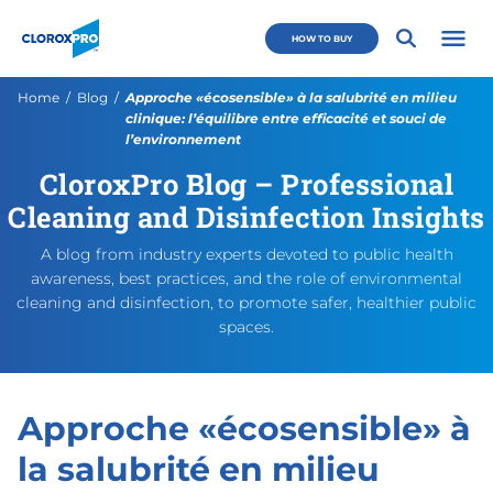
Skip to main navigation
Skip to content
Skip to footer
CloroxPro CA
HOW TO BUY
Open 
Current:
Home
Blog
Approche «écosensible» à la salubrité en milieu
clinique: l’équilibre entre efficacité et souci de
l’environnement
CloroxPro Blog – Professional
Approche «écosensible» à la s
https://cloroxpro.ca/blog/ap
May 11, 2026
May 11, 2026
https://cloroxpro.ca/wp-co
CloroxPro CA
https://clorox
Cleaning and Disinfection Insights
A blog from industry experts devoted to public health
awareness, best practices, and the role of environmental
cleaning and disinfection, to promote safer, healthier public
spaces.
Approche «écosensible» à
la salubrité en milieu