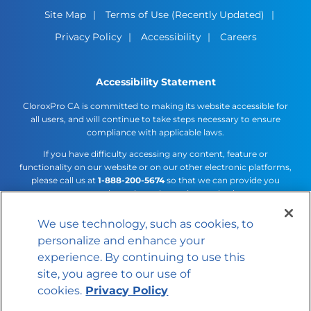
Site Map
Terms of Use (Recently Updated)
Privacy Policy
Accessibility
Careers
Accessibility Statement
CloroxPro CA is committed to making its website accessible for
all users, and will continue to take steps necessary to ensure
compliance with applicable laws.
If you have difficulty accessing any content, feature or
functionality on our website or on our other electronic platforms,
please call us at
1-888-200-5674
so that we can provide you
access through an alternative method.
We use technology, such as cookies, to
Cookies Settings
personalize and enhance your
© 2026 The Clorox Company
experience. By continuing to use this
site, you agree to our use of
cookies.
Privacy Policy