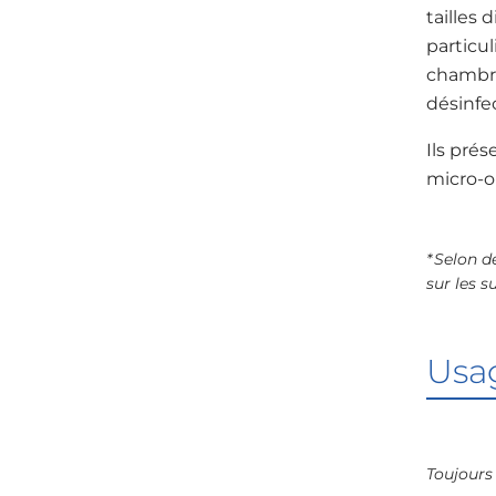
tailles 
particu
chambre
désinfe
Ils pré
micro-o
* Selon d
sur les s
Usa
Toujours 