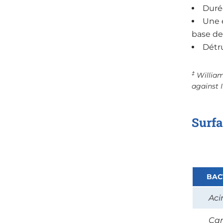
Durée
Une 
base d
Détr
‡
William
against 
Surfa
BAC
Aci
Cam