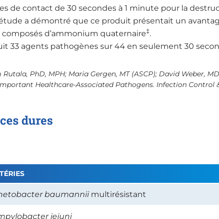
s de contact de 30 secondes à 1 minute pour la destructi
étude a démontré que ce produit présentait un avantag
‡
e composés d’ammonium quaternaire
.
uit 33 agents pathogènes sur 44 en seulement 30 secon
 Rutala, PhD, MPH; Maria Gergen, MT (ASCP); David Weber, MD
Important Healthcare-Associated Pathogens. Infection Control & 
ces dures
TÉRIES
netobacter baumannii
multirésistant
pylobacter jejuni