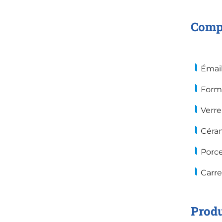
Compa
Émail
Form
Verre
Céra
Porce
Carre
Produ