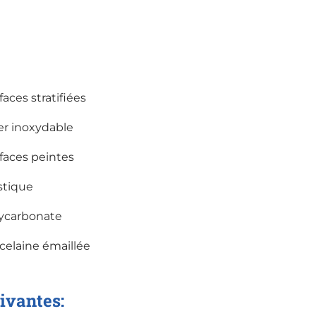
faces stratifiées
er inoxydable
faces peintes
stique
ycarbonate
celaine émaillée
ivantes: