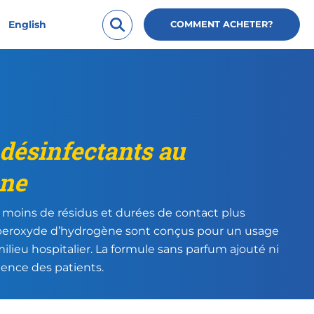
English
COMMENT ACHETER?
 désinfectants au
ène
, moins de résidus et durées de contact plus
u peroxyde d’hydrogène sont conçus pour un usage
ilieu hospitalier. La formule sans parfum ajouté ni
ience des patients.
ads/2018/10/PPDHCHydroPeroxCDWipes95ct_2022_3D_FR