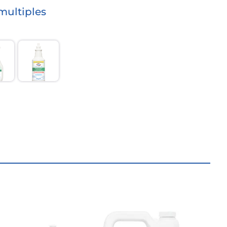
 multiples
ltiples
 pour nettoyage terminal
185 serviettes pour nettoyage terminal
outeille avec vaporisateur à gâchette (946 mL)
Bouteille à bouchon tire-pousse (946 mL)