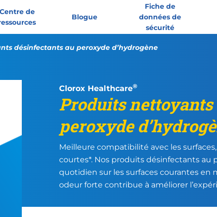
Fiche de
Centre de
Blogue
données de
ressources
sécurité
ants désinfectants au peroxyde d’hydrogène
®
Clorox Healthcare
Produits nettoyants
peroxyde d’hydrog
Meilleure compatibilité avec les surfaces
courtes*. Nos produits désinfectants a
quotidien sur les surfaces courantes en m
odeur forte contribue à améliorer l’expér
https://cloroxpro.ca/wp-content/uplo