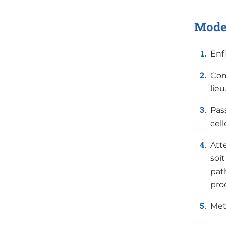
Mode
Enfi
Comm
lieu
Pass
cell
Att
soi
pat
prod
Mett