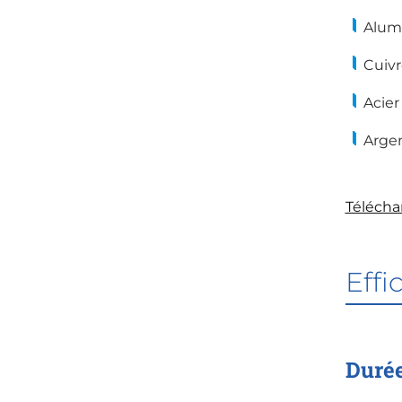
Alum
Cuivr
Acier
Arge
Télécha
Effi
Durée